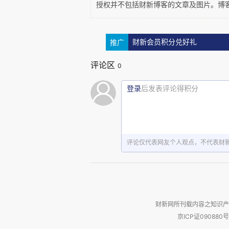
授权并不包括财新博客的文章及图片。博
因为人们狂热追逐影子，于是
推广
财新会员积分兑好礼
幸咖啡……
评论区
0
企业家们，以及那些活跃在各
登录
后发表评论得积分
找长长的影子，见到巨大的影子
下来影子会如何变化。当影子融
是否会再次崛起，而是又兴高采
评论仅代表网友个人观点，不代表财
的吗？
影子，给人们带来无限遐想和
财新网所刊载内容之知识产
京ICP证090880号