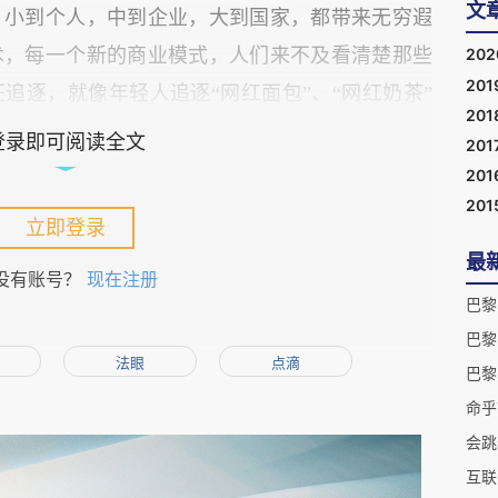
文
，小到个人，中到企业，大到国家，都带来无穷遐
术，每一个新的商业模式，人们来不及看清楚那些
20
201
追逐，就像年轻人追逐“网红面包”、“网红奶茶”
201
新商业模式的巨大投影出现的时候，人们蜂拥而
登录即可阅读全文
201
上溢美之词，媒体更是连篇累牍地唱赞歌，虽然谁
201
家把那巨大的阴影当作风口，猪都能飞起来，更不
201
立即登录
鲜肉们了。
最
没有账号？
现在注册
巴黎
模式的落地，一系列问题出现了。由于使用不当，
巴黎
力，它们的负面效应出现了。如果我们深入理解这
法眼
点滴
巴黎
不少问题假以时日是能够妥善解决的。可是我们等
命乎
的时候，市场形成了恐慌；人们迫不及待地又去追
会跳
互联