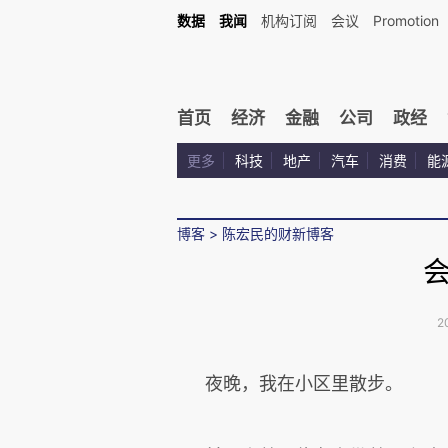
数据
我闻
机构订阅
会议
Promotion
首页
经济
金融
公司
政经
更多
科技
地产
汽车
消费
能
博客
>
陈宏民的财新博客
2
夜晚，我在小区里散步。