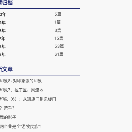
章归档
5篇
20年
1篇
9年
3篇
8年
15篇
7年
53篇
6年
61篇
5年
新文章
印象8: 对印象派的印象
印象7：拉丁区，风流地
印象（6）：从凯旋门到凯旋门
？运乎？
舞的影子
网企业是个“游牧民族”！