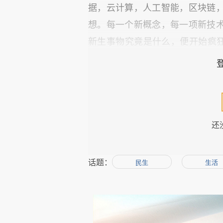
据，云计算，人工智能，区块链
想。每一个新概念，每一项新技
新生事物究竟是什么，便开始疯狂
般的。当这个新概念新技术或者
上，风投献上巨额资金，专家送
都没有真正搞明白它是什么。大
用说那些自认为身材苗条的美女小
还
可是随着这些新概念新技术新
话题：
它们的问题出来了；由于监管不
民生
生活
些新东西的本质特征，那么或许
不得呀！当新事物的投影变小了
逐新的巨大的影子了。