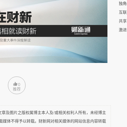
独角
互联
事前还是事后，大多数人都没有去认真想过，那些
共享
些旧东西的差别到底在哪里！
激进
疯狂投入进去，一场“百团大战”，血雨腥风，一地
购。偃旗息鼓，成功者如美团踏着团购的尸体走向
尸体又在寻找新的风口，有几人回头看一眼！
0
括坑蒙拐骗之徒，都给自己贴上“互联网金融”的标
推荐
加强监管时，多少人又摇身一变，成为了“金融科
济兴起，所有租赁业务，无论是传统还是新兴的，
及图片之版权属博主本人及/或相关权利人所有，未经博主
几个人有兴趣搞清楚共享经济究竟是什么，它会走
平面媒体不得予以转载。财新网对相关媒体的网站信息内容转载