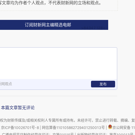
客文章均为作者个人观点，不代表财新网的立场和观点。
就有人玩起了影子，就像皮影戏的牵线人，比如瑞
订阅财新网主编精选电邮
大媒体的专家们，都像我眼前的那个孩子，到处寻
就往前扑，却并不关心是什么造成了影子，以及接
化在黑夜里时，他们也不去思考融化的原因以及它
烈地迎接下一个影子了。这样的视觉盛宴是可持续
新网观点
发布
本篇文章暂无评论
无穷动力。可是，天会亮吗？
权为财新传媒及/或相关权利人专属所有或持有。未经许可，禁止进行转载、摘编、
京ICP备10026701号-8
|
网信算备110105862729401250013号
|
京公网安备 11
广播电视节目制作经营许可证：京第01015号
|
出版物经营许可证：第直100013号