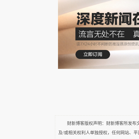
回过头去看去想，事实上无论
新东西究竟好在哪里，它与原先那
当年团购风行，数百家企业都
鸡毛，其实没几家明白什么是团
新的模式；而失败者也踏着自己的
曾几何时，多少创业企业，包
签。可当社会发现一堆问题，政府
技公司”，满嘴区块链了。共享经
财新博客版权声明：财新博客所发布文章
都说在从事共享经济，可是却没
及/或相关权利人单独授权，任何网站、
向哪里。