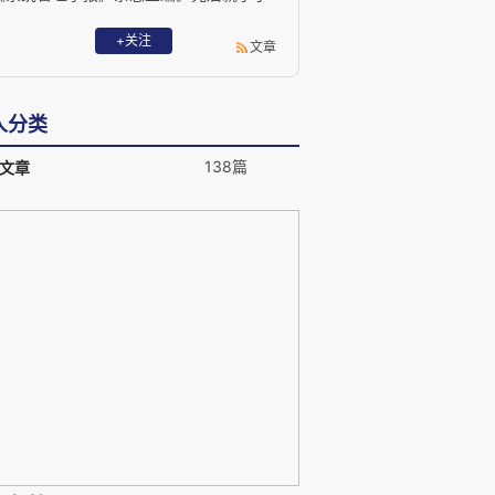
复旦大学，上海交通大学，美国麻省理工
学院(MIT)和加拿大不列颠哥伦比亚大学
+关注
文章
(UBC)。曾获得国家教学成果二等奖、教
育部科技进步二等奖，以及上海市“育才
奖”、“上海市优秀教育工作者”、“上海市高
人分类
校优秀青年教师”等荣誉称号。主持国家级
科研项目十余项，出版《双边市场——企
138篇
文章
业竞争环境的新视角》等专著3本，在国
内外发表学术论文200余篇。主业为产业
组织与创新管理、平台型企业的发展战略
与商业模式创新等领域的研究与教学，闲
时便写些人文历史的杂谈随笔。