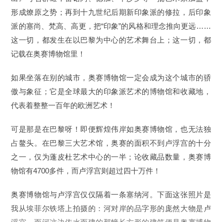
形成燎原之势；再到十九世纪后期新印象派的修拉，后印象
派的塞尚、梵高、高更，把“印象”的风格和理念推向更远……
这一切，都发生在以巴黎为中心的艺术舞台上；这一切，都
记载在奥赛博物馆里！
如果坐落在别的城市，奥赛博物馆一定会成为这个城市的骄
傲与象征；它是全球最大的印象派艺术的博物馆和收藏地，
代表着整整一百年的欧洲艺术！
可是那是在巴黎呀！即便辉煌伟岸如奥赛博物馆，也无法独
占鳌头。在巴黎三大艺术馆，奥赛的面积不到卢浮宫的十分
之一，仅为蓬皮杜艺术中心的一半；论收藏品数量，奥赛博
物馆有4700多件，而卢浮宫则超过四十万件！
奥赛博物馆与卢浮宫仅仅隔着一条塞纳河。下面这张照片是
我从埃菲尔铁塔上拍摄的：河对岸的品字形的庞然大物是卢