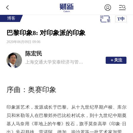
博客
T中
巴黎印象8: 对印象派的印象
2020年06月09日 09:06
陈宏民
＋关注
＋关注
上海交通大学安泰经济与管理学院教授，博士生导师
序曲：奥赛印象
印象派艺术，发源成长于巴黎。从十九世纪早期卢梭、库尔
贝和米勒等人在巴黎郊外巴比松村试水，到十九世纪中期奠
基人马奈用《草地上的午餐》投石，旗手莫奈高举《印象·日
出》号召群雄，雷诺阿、德加、毕沙罗等一批艺术家加盟，