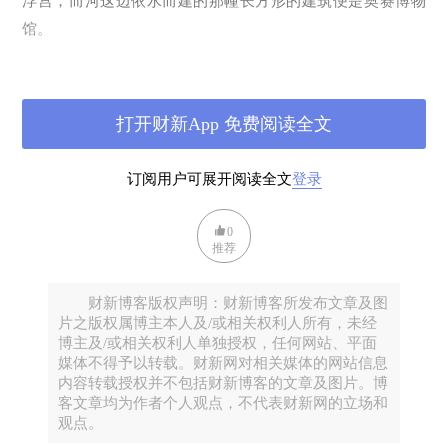
浮宫，而河这边依水而建的那幢长方形的建筑便是奥赛博物
馆。
打开财新App 免费阅读全文
订阅用户可展开阅读全文
登录
0
推荐
当然，世界人民是热爱艺术的！虽然巴黎有这么多博物馆，
财新博客版权声明：财新博客所发布文章及图
可是每天每家博物馆门前都会排起长队，来自世界各地的人
片之版权属博主本人及/或相关权利人所有，未经
们毫无怨言地在门外排上一两个小时，才能进入这些辉煌的
博主及/或相关权利人单独授权，任何网站、平面
艺术殿堂。奥赛也不例外。当然，如今可以在网上预订绿色
媒体不得予以转载。财新网对相关媒体的网站信息
内容转载授权并不包括财新博客的文章及图片。博
通道的门票，减少排队时间。
客文章均为作者个人观点，不代表财新网的立场和
观点。
这座一百多年的建筑成为近代艺术博物馆才是三十年的事